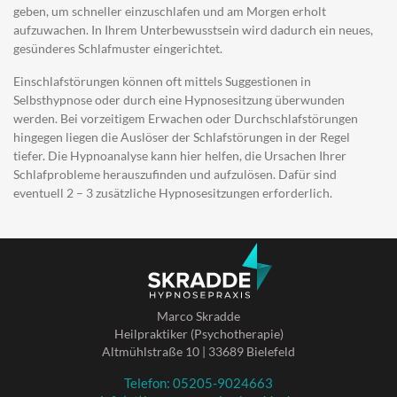
geben, um schneller einzuschlafen und am Morgen erholt
aufzuwachen. In Ihrem Unterbewusstsein wird dadurch ein neues,
gesünderes Schlafmuster eingerichtet.
Einschlafstörungen können oft mittels Suggestionen in
Selbsthypnose oder durch eine Hypnosesitzung überwunden
werden. Bei vorzeitigem Erwachen oder Durchschlafstörungen
hingegen liegen die Auslöser der Schlafstörungen in der Regel
tiefer. Die Hypnoanalyse kann hier helfen, die Ursachen Ihrer
Schlafprobleme herauszufinden und aufzulösen. Dafür sind
eventuell 2 – 3 zusätzliche Hypnosesitzungen erforderlich.
Marco Skradde
Heilpraktiker (Psychotherapie)
Altmühlstraße 10 | 33689 Bielefeld
Telefon: 05205-9024663